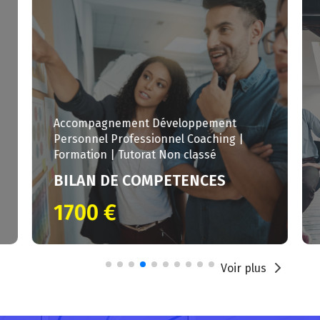
Coaching | Formation | Tutorat
EXERCER LE ROLE DE TUTEUR
/ MAITRE D’APPRENTISSAGE –
NIVEAU 2
1 jour
570 €
Voir plus