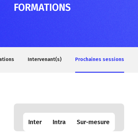
FORMATIONS
ations
Intervenant(s)
Prochaines sessions
Inter
Intra
Sur-mesure