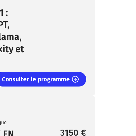
 :
PT,
Llama,
ity et
Consulter le programme
que
3150 €
 EN