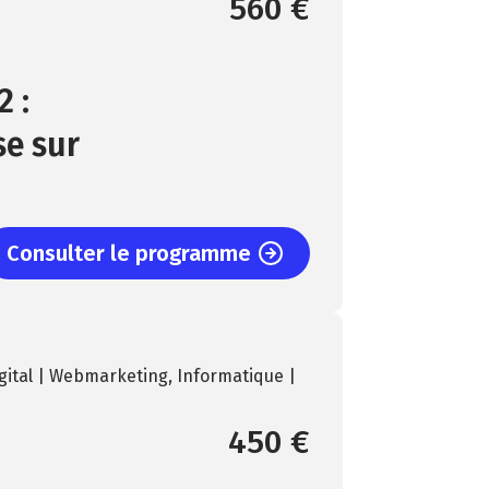
560 €
 :
se sur
Consulter le programme
gital | Webmarketing
,
Informatique |
450 €