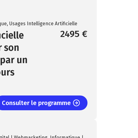
que
,
Usages Intelligence Artificielle
2495 €
icielle
r son
 par un
ours
Consulter le programme
gital | Webmarketing
,
Informatique |