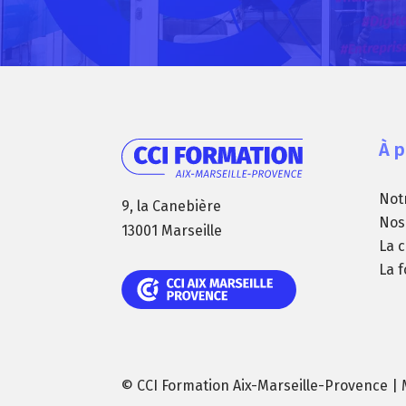
À 
Not
9, la Canebière
Nos
13001 Marseille
La c
La 
© CCI Formation Aix-Marseille-Provence |