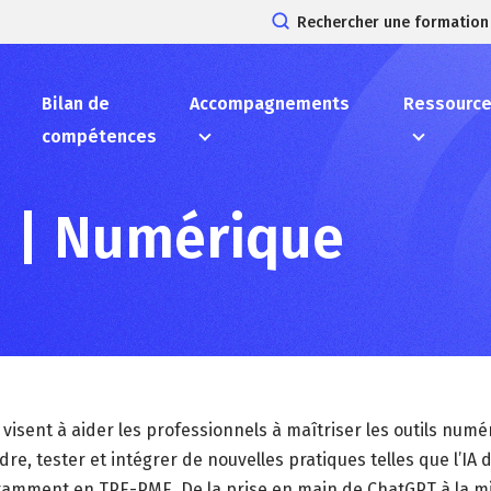
Rechercher une formation
Bilan de
Accompagnements
Ressourc
compétences
e | Numérique
visent à aider les professionnels à maîtriser les outils num
, tester et intégrer de nouvelles pratiques telles que l’IA d
otamment en TPE-PME. De la prise en main de ChatGPT à la mi