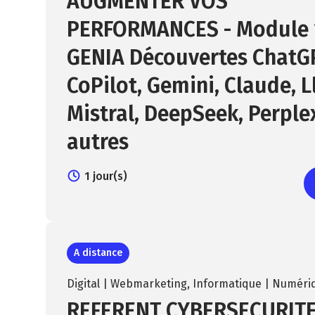
AUGMENTER VOS
PERFORMANCES - Module 1
GENIA Découvertes ChatG
CoPilot, Gemini, Claude, 
Mistral, DeepSeek, Perplex
autres
1 jour(s)
A distance
Digital | Webmarketing
,
Informatique | Numéri
REFERENT CYBERSECURITE