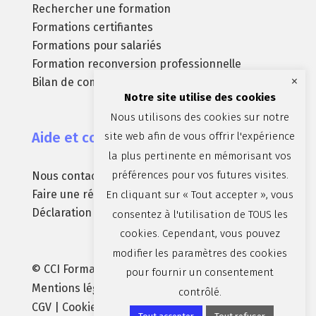
Rechercher une formation
Formations certifiantes
Formations pour salariés
Formation reconversion professionnelle
×
Bilan de compétences
Notre site utilise des cookies
Nous utilisons des cookies sur notre
Aide et contact
site web afin de vous offrir l'expérience
la plus pertinente en mémorisant vos
préférences pour vos futures visites.
Nous contacter
Faire une réclamation
En cliquant sur « Tout accepter », vous
Déclaration d’accessibilité (non conforme)
consentez à l'utilisation de TOUS les
cookies. Cependant, vous pouvez
modifier les paramètres des cookies
© CCI Formation Aix-Marseille-Provence |
pour fournir un consentement
Mentions légales
|
Politique de confidentialité
|
contrôlé.
CGV
| Cookies :
Préférences
| par
Brandparty