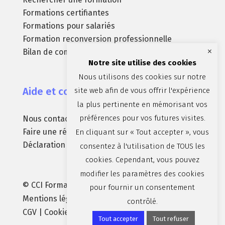
Formations certifiantes
Formations pour salariés
Formation reconversion professionnelle
×
Bilan de compétences
Notre site utilise des cookies
Nous utilisons des cookies sur notre
Aide et contact
site web afin de vous offrir l'expérience
la plus pertinente en mémorisant vos
préférences pour vos futures visites.
Nous contacter
Faire une réclamation
En cliquant sur « Tout accepter », vous
Déclaration d’accessibilité (non conforme)
consentez à l'utilisation de TOUS les
cookies. Cependant, vous pouvez
modifier les paramètres des cookies
© CCI Formation Aix-Marseille-Provence |
pour fournir un consentement
Mentions légales
|
Politique de confidentialité
|
contrôlé.
CGV
| Cookies :
Préférences
| par
Brandparty
Tout accepter
Tout refuser