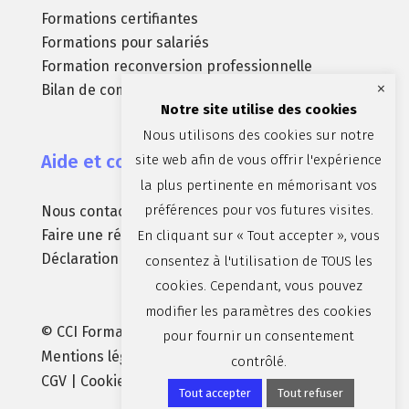
Formations certifiantes
Formations pour salariés
Formation reconversion professionnelle
×
Bilan de compétences
Notre site utilise des cookies
Nous utilisons des cookies sur notre
Aide et contact
site web afin de vous offrir l'expérience
la plus pertinente en mémorisant vos
préférences pour vos futures visites.
Nous contacter
Faire une réclamation
En cliquant sur « Tout accepter », vous
Déclaration d’accessibilité (non conforme)
consentez à l'utilisation de TOUS les
cookies. Cependant, vous pouvez
modifier les paramètres des cookies
© CCI Formation Aix-Marseille-Provence |
pour fournir un consentement
Mentions légales
|
Politique de confidentialité
|
contrôlé.
CGV
| Cookies :
Préférences
| par
Brandparty
Tout accepter
Tout refuser