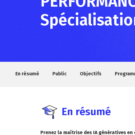
PERFORMANCE
Spécialisati
En résumé
Public
Objectifs
Progra
En résumé
Prenez la maîtrise des IA génératives en