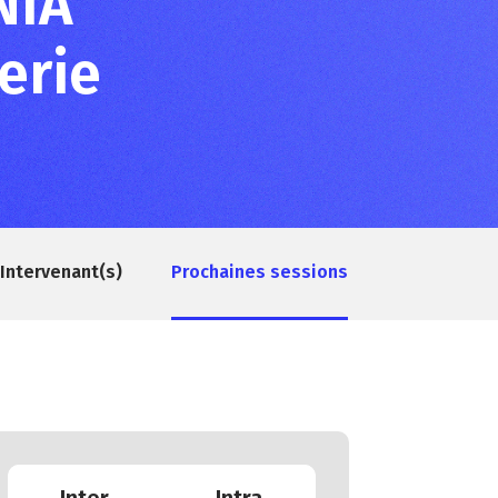
NIA
erie
Intervenant(s)
Prochaines sessions
Inter
Intra