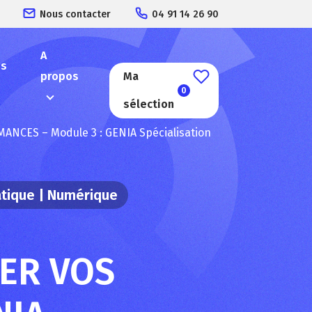
Nous contacter
04 91 14 26 90
A
es
propos
Ma
0
sélection
CES – Module 3 : GENIA Spécialisation
atique | Numérique
ER VOS