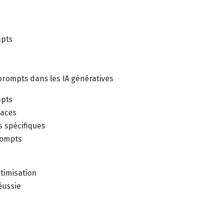
mpts
prompts dans les IA génératives
mpts
caces
s spécifiques
rompts
s
timisation
éussie