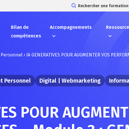
Rechercher une formation
Bilan de
Accompagnements
Ressourc
compétences
 Personnel
›
IA GENERATIVES POUR AUGMENTER VOS PERFORMAN
t Personnel
Digital | Webmarketing
Inform
VES POUR AUGMENT