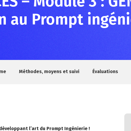
S – Module 3 : GE
on au Prompt ingéni
mme
Méthodes, moyens et suivi
Évaluations
 développant l’art du Prompt Ingénierie !