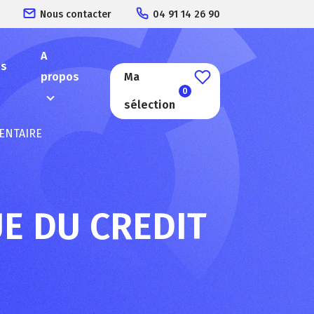
Nous contacter
04 91 14 26 90
A
es
propos
Ma
0
sélection
ENTAIRE
E DU CREDIT