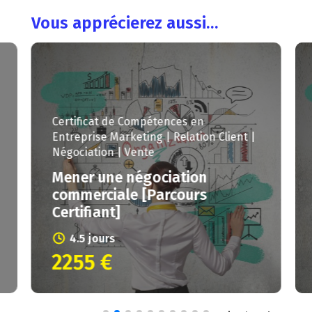
Vous apprécierez aussi…
Certificat de Compéten
Entreprise
RH | Gestio
 Compétences en
Paie
rketing | Relation Client |
 Vente
Conduire un recru
 négociation
l’analyse du beso
le [Parcours
l’intégration du 
[Parcours Certifia
3.5 jours
1790 €