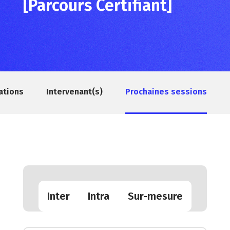
[Parcours Certifiant]
ations
Intervenant(s)
Prochaines sessions
Inter
Intra
Sur-mesure