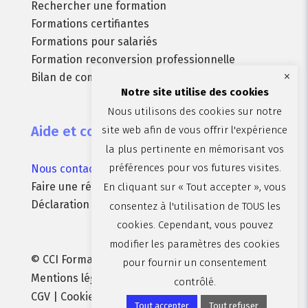
Rechercher une formation
Formations certifiantes
Formations pour salariés
Formation reconversion professionnelle
×
Bilan de compétences
Notre site utilise des cookies
Nous utilisons des cookies sur notre
Aide et contact
site web afin de vous offrir l'expérience
la plus pertinente en mémorisant vos
préférences pour vos futures visites.
Nous contacter
Faire une réclamation
En cliquant sur « Tout accepter », vous
Déclaration d’accessibilité (non conforme)
consentez à l'utilisation de TOUS les
cookies. Cependant, vous pouvez
modifier les paramètres des cookies
© CCI Formation Aix-Marseille-Provence |
pour fournir un consentement
Mentions légales
|
Politique de confidentialité
|
contrôlé.
CGV
| Cookies :
Préférences
| par
Brandparty
Tout accepter
Tout refuser