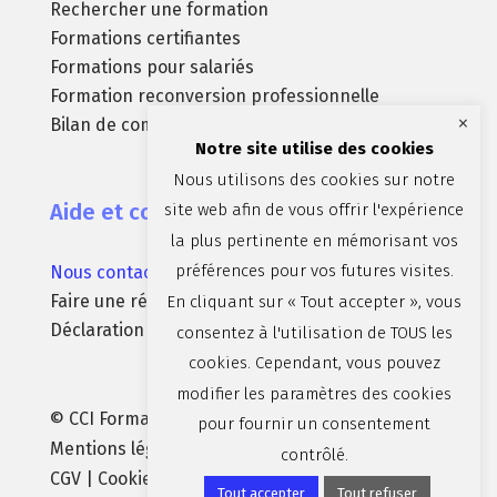
Rechercher une formation
Formations certifiantes
Formations pour salariés
Formation reconversion professionnelle
×
Bilan de compétences
Notre site utilise des cookies
Nous utilisons des cookies sur notre
Aide et contact
site web afin de vous offrir l'expérience
la plus pertinente en mémorisant vos
préférences pour vos futures visites.
Nous contacter
Faire une réclamation
En cliquant sur « Tout accepter », vous
Déclaration d’accessibilité (non conforme)
consentez à l'utilisation de TOUS les
cookies. Cependant, vous pouvez
modifier les paramètres des cookies
© CCI Formation Aix-Marseille-Provence |
pour fournir un consentement
Mentions légales
|
Politique de confidentialité
|
contrôlé.
CGV
| Cookies :
Préférences
| par
Brandparty
Tout accepter
Tout refuser