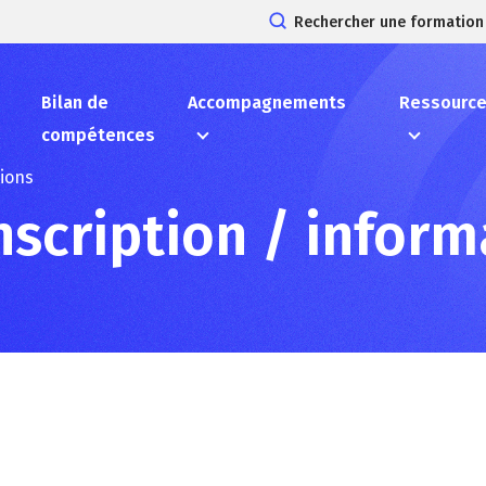
Rechercher une formation
Bilan de
Accompagnements
Ressourc
compétences
tions
scription / inform