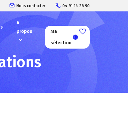
Nous contacter
04 91 14 26 90
A
es
propos
Ma
0
sélection
ations