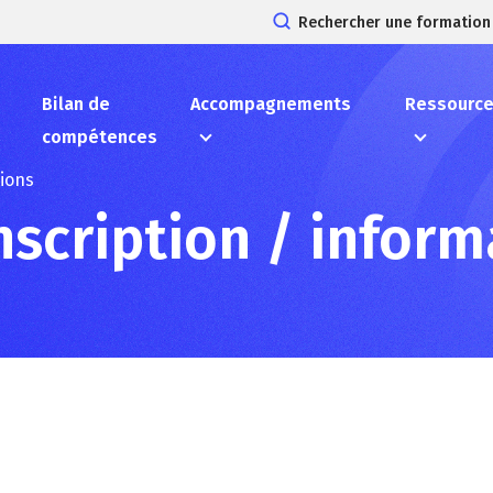
Rechercher une formation
Bilan de
Accompagnements
Ressourc
compétences
tions
scription / inform