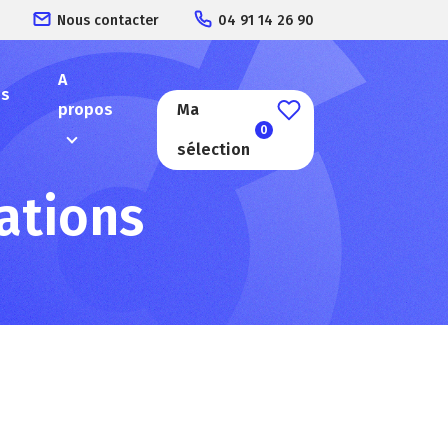
Nous contacter
04 91 14 26 90
A
es
propos
Ma
0
sélection
ations