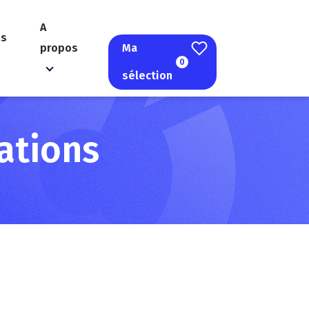
A
es
propos
Ma
0
sélection
ations