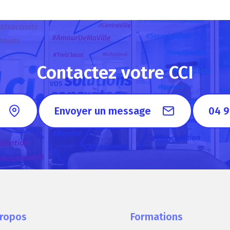
Contactez votre CCI
Envoyer un message
04 9
propos
Formations