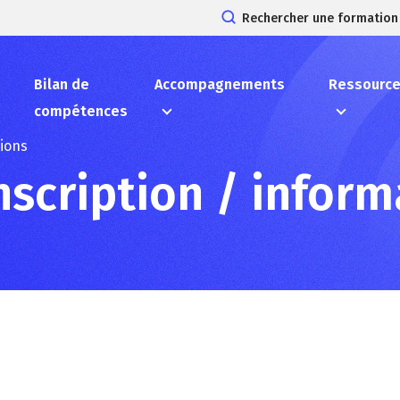
Rechercher une formation
Bilan de
Accompagnements
Ressourc
compétences
tions
scription / inform