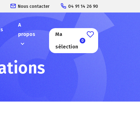
Nous contacter
04 91 14 26 90
A
es
propos
Ma
0
sélection
ations